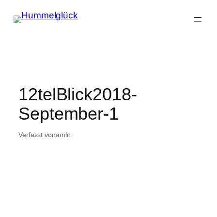
Zum
Inhalt
springen
12telBlick2018-
September-1
Verfasst von
am
in