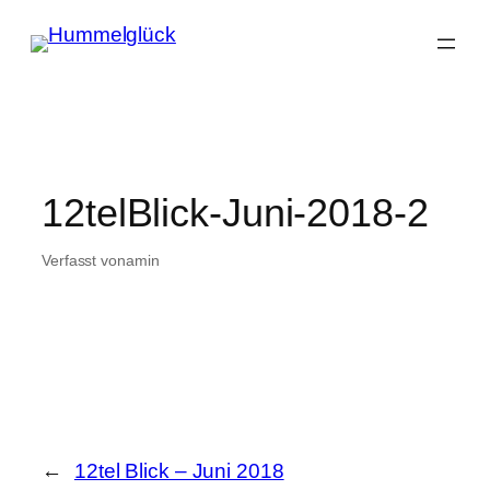
Zum
Inhalt
springen
12telBlick-Juni-2018-2
Verfasst von
am
in
←
12tel Blick – Juni 2018