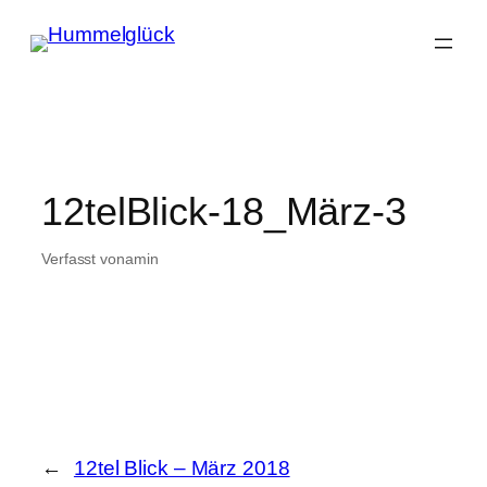
Zum
Inhalt
springen
12telBlick-18_März-3
Verfasst von
am
in
←
12tel Blick – März 2018