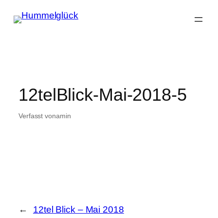
Zum
Inhalt
springen
12telBlick-Mai-2018-5
Verfasst von
am
in
←
12tel Blick – Mai 2018