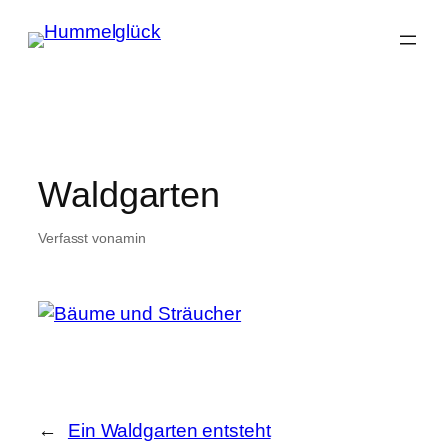
Zum
Inhalt
springen
Waldgarten
Verfasst von
am
in
←
Ein Waldgarten entsteht