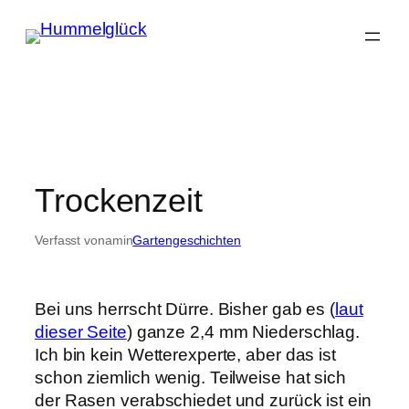
Zum
Inhalt
springen
Trockenzeit
Verfasst von
am
in
Gartengeschichten
Bei uns herrscht Dürre. Bisher gab es (
laut
dieser Seite
) ganze 2,4 mm Niederschlag.
Ich bin kein Wetterexperte, aber das ist
schon ziemlich wenig. Teilweise hat sich
der Rasen verabschiedet und zurück ist ein